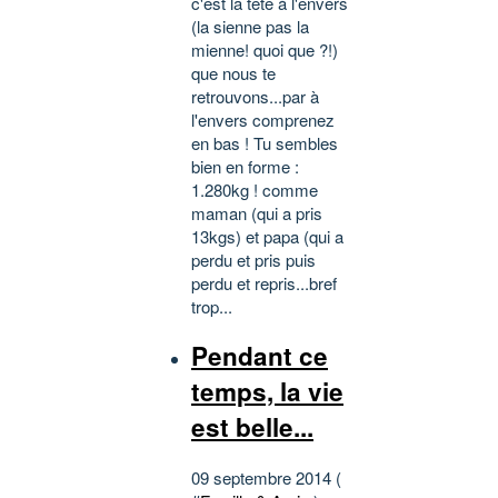
c'est la tête à l'envers
(la sienne pas la
mienne! quoi que ?!)
que nous te
retrouvons...par à
l'envers comprenez
en bas ! Tu sembles
bien en forme :
1.280kg ! comme
maman (qui a pris
13kgs) et papa (qui a
perdu et pris puis
perdu et repris...bref
trop...
Pendant ce
temps, la vie
est belle...
09 septembre 2014 (